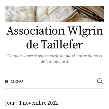
Skip
to
content
Association Wlgrin
de Taillefer
Connaissance et sauvegarde du patrimoine du pays
de Villamblard
Recher
MENU
Jour :
1 novembre 2012