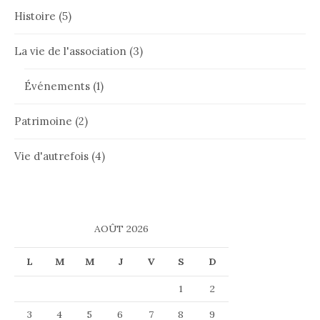
Histoire
(5)
La vie de l'association
(3)
Événements
(1)
Patrimoine
(2)
Vie d'autrefois
(4)
AOÛT 2026
L
M
M
J
V
S
D
1
2
3
4
5
6
7
8
9