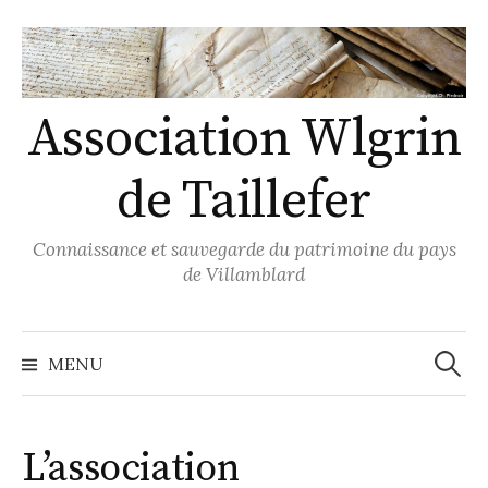
Skip
to
content
Association Wlgrin
de Taillefer
Connaissance et sauvegarde du patrimoine du pays
de Villamblard
Recher
MENU
L’association