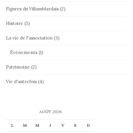
Figures du Villamblardais
(2)
Histoire
(5)
La vie de l'association
(3)
Événements
(1)
Patrimoine
(2)
Vie d'autrefois
(4)
AOÛT 2026
L
M
M
J
V
S
D