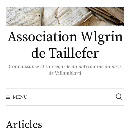
Skip
to
content
Association Wlgrin
de Taillefer
Connaissance et sauvegarde du patrimoine du pays
de Villamblard
Recher
MENU
Articles