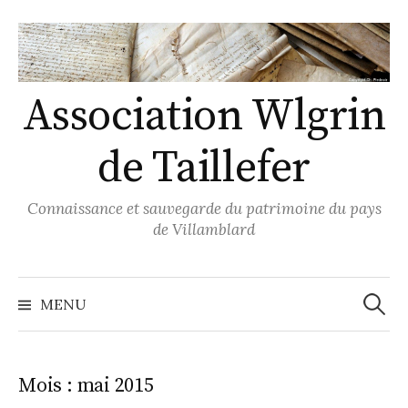
Skip
to
content
Association Wlgrin
de Taillefer
Connaissance et sauvegarde du patrimoine du pays
de Villamblard
Recher
MENU
Mois :
mai 2015