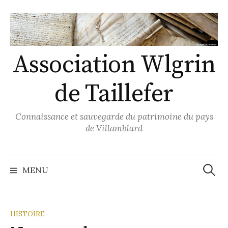
Skip
to
content
Association Wlgrin
de Taillefer
Connaissance et sauvegarde du patrimoine du pays
de Villamblard
Recher
MENU
HISTOIRE