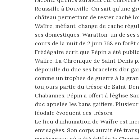
Roussille à Douville. On sait qu’une g
château permettant de rester caché l
Waïfre, méfiant, change de cache régu
ses domestiques. Waratton, un de ses s
cours de la nuit de 2 juin 768 en forêt
Frédégaire écrit que Pépin a été publi
Waïfre. La Chronique de Saint-Denis pr
dépouille du duc ses bracelets d’or ga
comme un trophée de guerre à la grande
toujours partie du trésor de Saint-Den
Chabannes, Pépin a offert à l’église Sa
duc appelée les bans gaifiers. Plusieu
féodale évoquent ces trésors.
Le lieu d’inhumation de Waïfre est in
envisagées. Son corps aurait été tran
marécageux où a été édifiée la Chartre