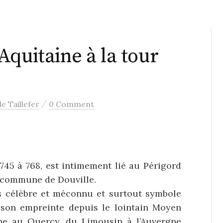
quitaine à la tour
/
e Taillefer
0 Comment
745 à 768, est intimement lié au Périgord
a commune de Douville.
s célèbre et méconnu et surtout symbole
é son empreinte depuis le lointain Moyen
ne au Quercy, du Limousin à l’Auvergne