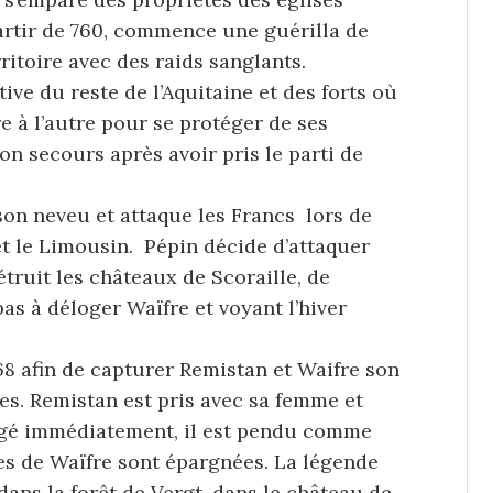
partir de 760, commence une guérilla de
ritoire avec des raids sanglants.
ive du reste de l’Aquitaine et des forts où
 à l’autre pour se protéger de ses
n secours après avoir pris le parti de
son neveu et attaque les Francs lors de
t le Limousin. Pépin décide d’attaquer
détruit les châteaux de Scoraille, de
as à déloger Waïfre et voyant l’hiver
68 afin de capturer Remistan et Waifre son
es. Remistan est pris avec sa femme et
ugé immédiatement, il est pendu comme
es de Waïfre sont épargnées. La légende
dans la forêt de Vergt, dans le château de