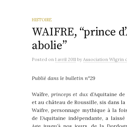
HISTOIRE
WAIFRE, “prince d’A
abolie”
Posted
on
1 avril 2011
by
Association Wlgrin d
Publié dans le bulletin n°29
Waïfre,
princeps et dux
d’Aquitaine de 
et au château de Roussille, sis dans l
Waifre, personnage mythique à la foi
de l’Aquitaine indépendante, a laiss
Age jusqu’à nos jours, de la Dordog