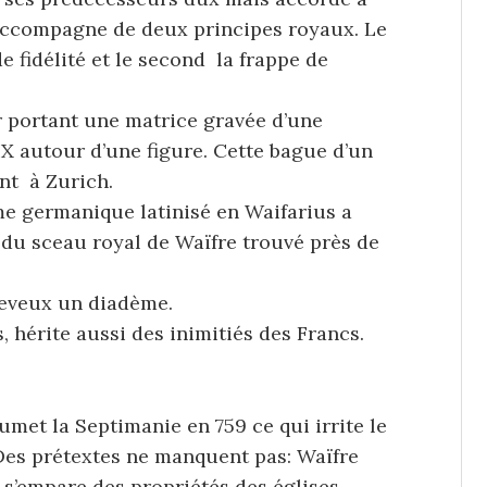
s’accompagne de deux principes royaux. Le
e fidélité et le second la frappe de
r portant une matrice gravée d’une
X autour d’une figure. Cette bague d’un
nt à Zurich.
me germanique latinisé en Waifarius a
en du sceau royal de Waïfre trouvé près de
heveux un diadème.
, hérite aussi des inimitiés des Francs.
oumet la Septimanie en 759 ce qui irrite le
. Des prétextes ne manquent pas: Waïfre
t s’empare des propriétés des églises