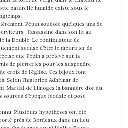
rotte naturelle humide existe sous le
ongtemps.
lièrement. Pépin soudoie quelques uns de
erviteurs, l’assassine dans son lit au
 de la Double. Le continuateur de
quement accusé d’être le meurtrier de
écise que Pépin a prélevé sur la
rnis de pierreries pour les suspendre
 croix de l’église. Ces bijoux font
is. Selon l’historien Adhémar de
int-Martial de Limoges la bannière d’or du
rs sources d’époque féodale et post–
connu. Plusieurs hypothèses ont été
sporté près de Bordeaux dans un lieu
use. On évoque aussi l’église Sainte-