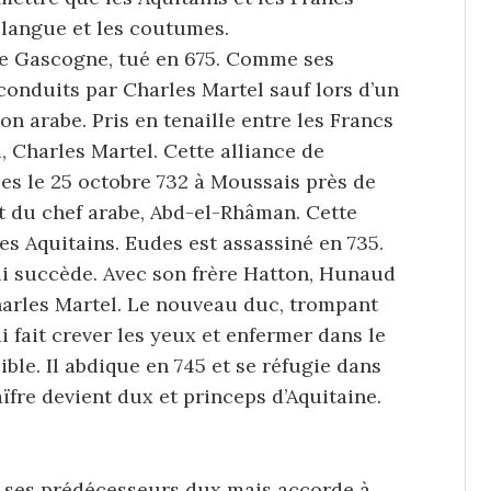
 langue et les coutumes.
de Gascogne, tué en 675. Comme ses
conduits par Charles Martel sauf lors d’un
n arabe. Pris en tenaille entre les Francs
i, Charles Martel. Cette alliance de
es le 25 octobre 732 à Moussais près de
rt du chef arabe, Abd-el-Rhâman. Cette
des Aquitains. Eudes est assassiné en 735.
ui succède. Avec son frère Hatton, Hunaud
Charles Martel. Le nouveau duc, trompant
lui fait crever les yeux et enfermer dans le
ible. Il abdique en 745 et se réfugie dans
aïfre devient dux et princeps d’Aquitaine.
e ses prédécesseurs dux mais accorde à