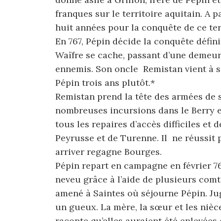
franques sur le territoire aquitain. A 
huit années pour la conquête de ce ter
En 767, Pépin décide la conquête définit
Waïfre se cache, passant d’une demeure
ennemis. Son oncle Remistan vient à so
Pépin trois ans plutôt.*
Remistan prend la tête des armées de 
nombreuses incursions dans le Berry e
tous les repaires d’accès difficiles et 
Peyrusse et de Turenne. Il ne réussit p
arriver regagne Bourges.
Pépin repart en campagne en février 7
neveu grâce à l’aide de plusieurs comt
amené à Saintes où séjourne Pépin. J
un gueux. La mère, la sœur et les nièc
raconte qu’elles auraient été enlevées 