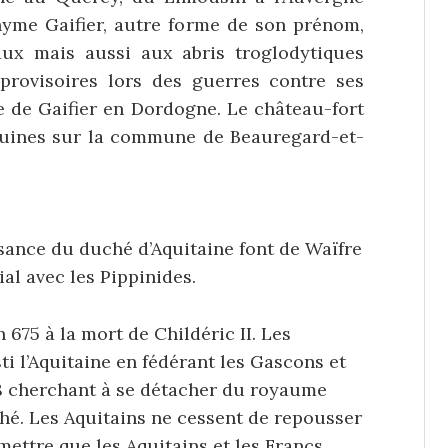
yme Gaifier, autre forme de son prénom,
ux mais aussi aux abris troglodytiques
provisoires lors des guerres contre ses
e de Gaifier en Dordogne. Le château-fort
 ruines sur la commune de Beauregard-et-
sance du duché d’Aquitaine font de Waïfre
lial avec les Pippinides.
 675 à la mort de Childéric II. Les
ti l’Aquitaine en fédérant les Gascons et
68 cherchant à se détacher du royaume
hé. Les Aquitains ne cessent de repousser
mettre que les Aquitains et les Francs