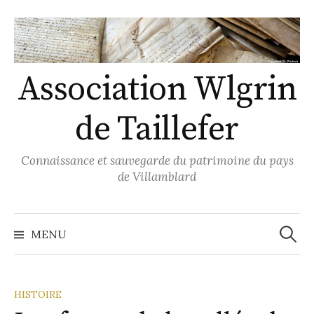
Skip
to
content
Association Wlgrin
de Taillefer
Connaissance et sauvegarde du patrimoine du pays
de Villamblard
Recher
MENU
HISTOIRE