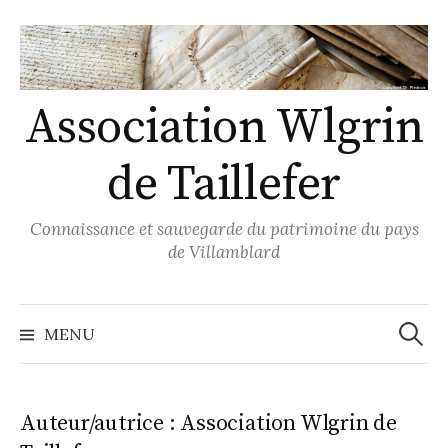
Skip
to
content
Association Wlgrin
de Taillefer
Connaissance et sauvegarde du patrimoine du pays
de Villamblard
Recher
MENU
Auteur/autrice :
Association Wlgrin de