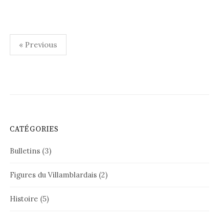
Pagination
« Previous
des
publications
CATÉGORIES
Bulletins
(3)
Figures du Villamblardais
(2)
Histoire
(5)